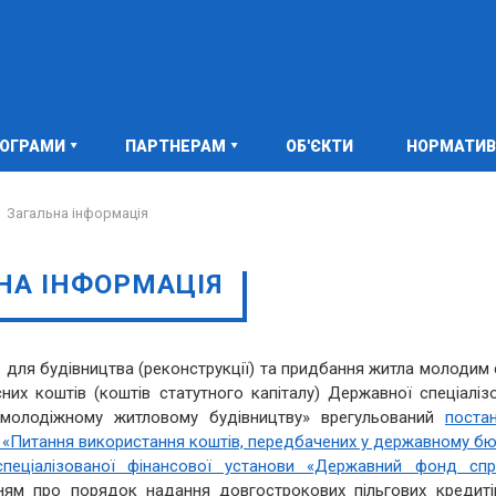
РОГРАМИ
ПАРТНЕРАМ
ОБ'ЄКТИ
НОРМАТИВ
Загальна інформація
НА ІНФОРМАЦІЯ
для будівництва (реконструкції) та придбання житла молодим 
х коштів (коштів статутного капіталу) Державної спеціаліз
 молодіжному житловому будівництву» врегульований
поста
488 «Питання використання коштів, передбачених у державному б
спеціалізованої фінансової установи «Державний фонд спр
ям про порядок надання довгострокових пільгових кредиті