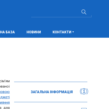
НА БАЗА
НОВИНИ
КОНТАКТИ
сім'ям
ованої
новою
ЗАГАЛЬНА ІНФОРМАЦІЯ
юджеті
ияння
в для