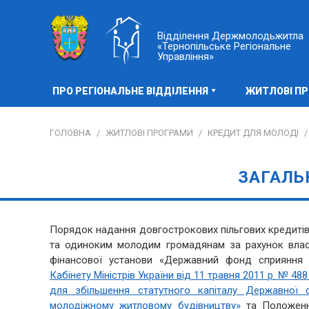
Відділення Держмолодьжитла
«Тернопільське Регіональне
Управління»
ПРО РЕГІОНАЛЬНЕ ВІДДІЛЕННЯ
ЖИТЛОВІ П
ГОЛОВНА
/
ЖИТЛОВІ ПРОГРАМИ
/
КРЕДИТ ДЛЯ МОЛОДІ
/
ЗАГАЛЬ
Порядок надання довгострокових пільгових кредитів 
та одиноким молодим громадянам за рахунок власни
фінансової установи «Державний фонд сприяння
Кабінету Міністрів України від 11 травня 2011 р. № 
для збільшення статутного капіталу Державної 
молодіжному житловому будівництву»
та Положенн