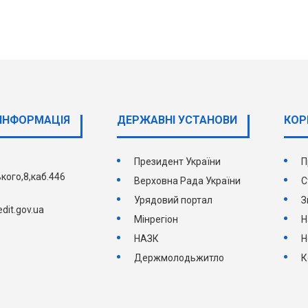
ІНФОРМАЦІЯ
ДЕРЖАВНI УСТАНОВИ
КОР
Президент України
П
кого,8,каб.446
Верховна Рада України
С
Урядовий портал
З
dit.gov.ua
Мінрегіон
Н
НАЗК
Н
Держмолодьжитло
К