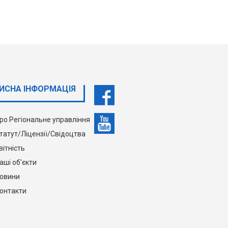
ИСНА ІНФОРМАЦІЯ
ро Регіональне управління
татут/Ліцензії/Свідоцтва
вітність
аші об'єкти
овини
онтакти