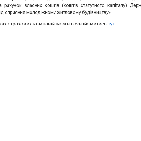
а рахунок власних коштів (коштів статутного капіталу) Дер
нд сприяння молодіжному житловому будівництву»
.
аних страхових компаній можна ознайомитись
тут