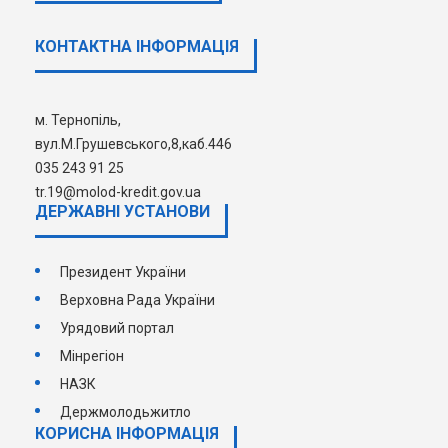
КОНТАКТНА ІНФОРМАЦІЯ
Інформація щодо надання пільгового кредиту з
статутного капіталу
відділенням Держмолодьжитла
"Тернопільське регіональне управління".
м. Тернопіль,
вул.М.Грушевського,8,каб.446
035 243 91 25
tr.19@molod-kredit.gov.ua
ДЕРЖАВНI УСТАНОВИ
Президент України
Верховна Рада України
Урядовий портал
Мінрегіон
НАЗК
Держмолодьжитло
КОРИСНА ІНФОРМАЦІЯ