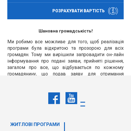
РОЗРАХУВАТИ ВАРТІСТЬ
Шановна громадськість!
Ми робимо все можливе для того, щоб реалізація
програми була відкритою та прозорою для всіх
громадян. Тому ми вирішили запровадити он-лайн
інформування про подані заяви, прийняті рішення,
загалом про все, що відбувається по кожному
громадянину, що подав заяву для отримання
пільгового кредиту. Всі, хто подали заяви,
повідомлені про розміщення нами відповідної
інформації та надали на це згоду.
Інформація, що міститься за посиланням
оновлюється у випадку виникнення змін до
наявних у реєстрі даних або у разі надходження
нових заяв про намір отримати кредиту.
ЖИТЛОВІ ПРОГРАМИ